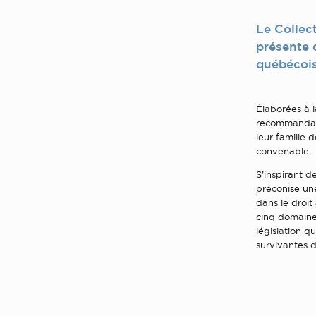
Le Collect
présente 
québécois
Élaborées à l
recommandatio
leur famille d
convenable.
S’inspirant d
préconise une
dans le droit
cinq domaine
législation qu
survivantes d