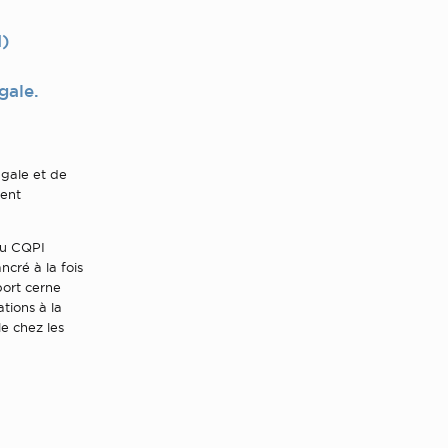
I)
gale.
ugale et de
ment
 du CQPI
cré à la fois
port cerne
tions à la
le chez les