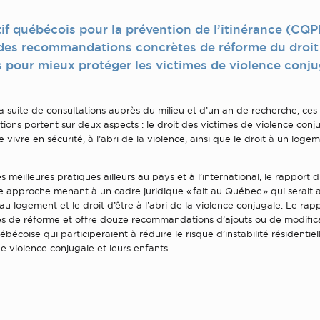
if québécois pour la prévention de l’itinérance (CQP
des recommandations concrètes de réforme du droit
 pour mieux protéger les victimes de violence conju
a suite de consultations auprès du milieu et d’un an de recherche, ces
ns portent sur deux aspects : le droit des victimes de violence conj
e vivre en sécurité, à l’abri de la violence, ainsi que le droit à un loge
es meilleures pratiques ailleurs au pays et à l’international, le rapport
 approche menant à un cadre juridique « fait au Québec » qui serait an
 au logement et le droit d’être à l’abri de la violence conjugale. Le rap
s de réforme et offre douze recommandations d’ajouts ou de modifica
ébécoise qui participeraient à réduire le risque d’instabilité résidentiel
e violence conjugale et leurs enfants