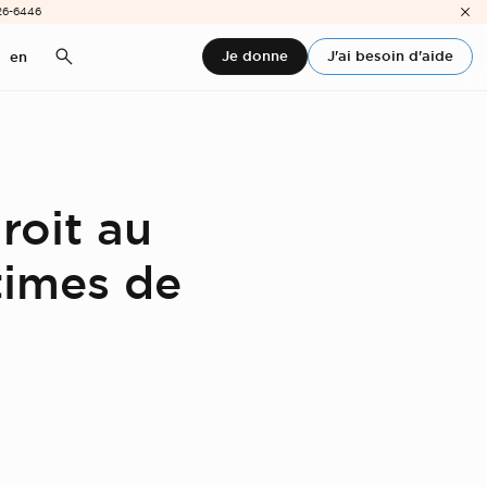
26-6446
Je donne
J'ai besoin d'aide
en
roit au
times de