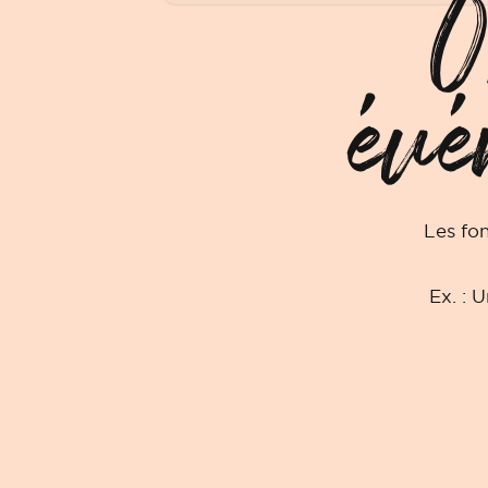
O
évé
Les fo
Ex. : 