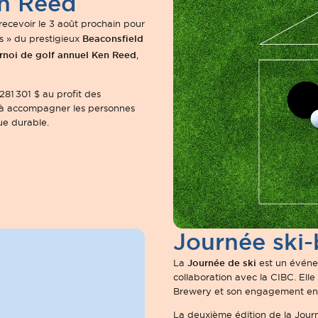
en Reed
recevoir le 3 août prochain pour
Beaconsfield
ns » du prestigieux
rnoi de golf annuel Ken Reed
,
81 301 $ au profit des
 à accompagner les personnes
rue durable.
Journée ski-
Journée de ski
La
est un événe
collaboration avec la CIBC. Elle
Brewery et son engagement enve
La deuxième édition de la Journ