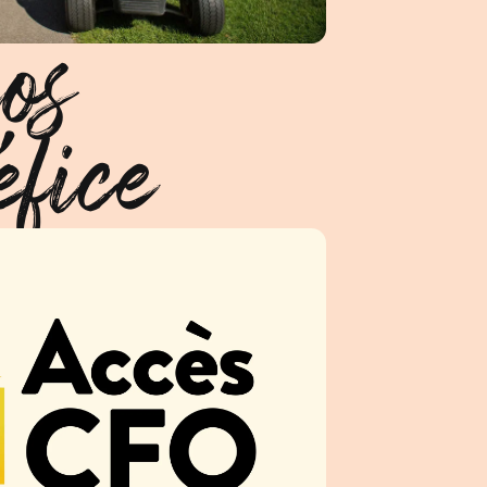
os
fice