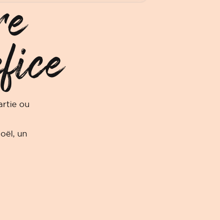
re
fice
rtie ou
oël, un