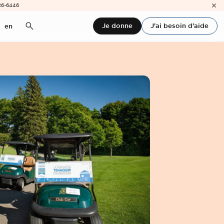
26-6446
Je donne
J'ai besoin d'aide
en