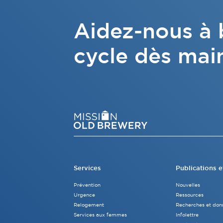
Aidez-nous à b
cycle dès mai
Services
Publications e
Prévention
Nouvelles
Urgence
Ressources
Relogement
Recherches et don
Services aux femmes
Infolettre