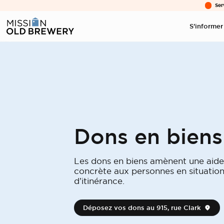
Ser
S'informer
Dons en biens
Les dons en biens amènent une aide
concrète aux personnes en situatio
d’itinérance.
Déposez vos dons au 915, rue Clark