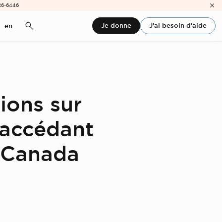
26-6446
Je donne
J'ai besoin d'aide
en
tions sur
 accédant
u Canada