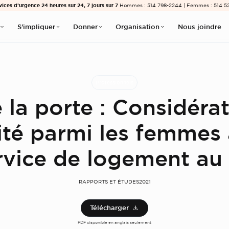
vices d’urgence 24 heures sur 24, 7 jours sur 7
Hommes : 514 798-2244 | Femmes : 514 5
S'impliquer
Donner
Organisation
Nous joindre
Professionnels
 la porte : Considéra
ivité parmi les femmes
rvice de logement a
RAPPORTS ET ÉTUDES
2021
Télécharger
PDF disponible en anglais seulement