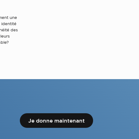
ement une
 identité
néité des
leurs
able?
Je donne maintenant