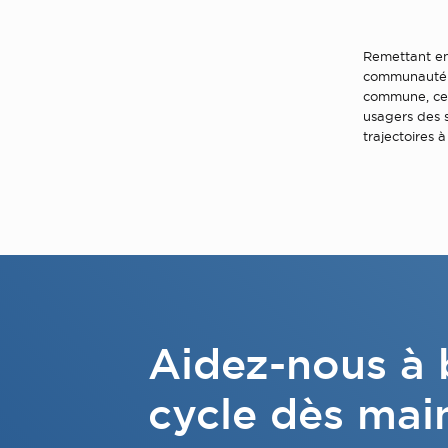
Remettant en 
communauté d
commune, cett
usagers des s
trajectoires 
Aidez-nous à b
cycle dès mai