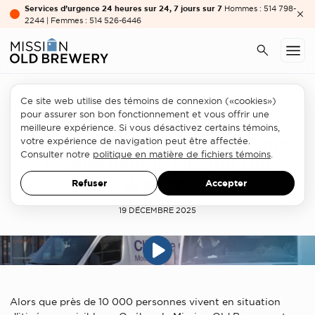
Services d’urgence 24 heures sur 24, 7 jours sur 7
Hommes : 514 798-
2244 | Femmes : 514 526-6446
Ce site web utilise des témoins de connexion («cookies»)
pour assurer son bon fonctionnement et vous offrir une
Doubler la portée, doubler
meilleure expérience. Si vous désactivez certains témoins,
l’impact : une deuxième clinique
votre expérience de navigation peut être affectée.
Consulter notre
politique en matière de fichiers témoins
.
mobile pour la Mission Old
Brewery
Refuser
Accepter
19 DÉCEMBRE 2025
Alors que près de 10 000 personnes vivent en situation