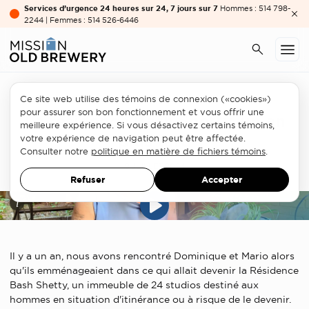
Services d’urgence 24 heures sur 24, 7 jours sur 7
Hommes : 514 798-
2244 | Femmes : 514 526-6446
Ce site web utilise des témoins de connexion («cookies»)
pour assurer son bon fonctionnement et vous offrir une
La résidence Bash Shetty, un an
meilleure expérience. Si vous désactivez certains témoins,
plus tard
votre expérience de navigation peut être affectée.
Consulter notre
politique en matière de fichiers témoins
.
9 JUILLET 2024
Refuser
Accepter
i
Il y a un an, nous avons rencontré Dominique et Mario alors
qu'ils emménageaient dans ce qui allait devenir la Résidence
Bash Shetty, un immeuble de 24 studios destiné aux
hommes en situation d'itinérance ou à risque de le devenir.