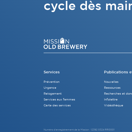
cycle dès mai
Services
Publications e
Prévention
Nouvelles
Urgence
Ressources
Relogement
Recherches et don
Services aux femmes
Infolettre
Carte des services
Vidéothèque
Numéro d’enregistrement de la Mission : 12392 0324 RR0001