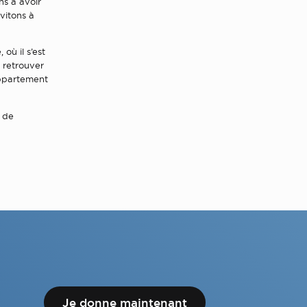
s à avoir
vitons à
où il s’est
 retrouver
appartement
e de
Je donne maintenant