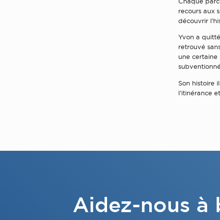
Chaque parco
recours aux s
découvrir l’hi
Yvon a quitté
retrouvé sans
une certaine 
subventionné,
Son histoire 
l’itinérance e
Aidez-nous à b