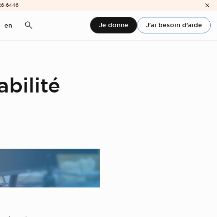
26-6446
Je donne
J'ai besoin d'aide
en
abilité