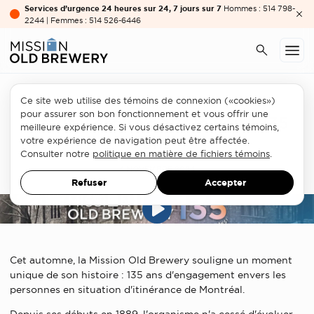
Services d’urgence 24 heures sur 24, 7 jours sur 7
Hommes : 514 798-
2244 | Femmes : 514 526-6446
Ce site web utilise des témoins de connexion («cookies»)
pour assurer son bon fonctionnement et vous offrir une
Il faut y croire pour le voir | 135
meilleure expérience. Si vous désactivez certains témoins,
ans
votre expérience de navigation peut être affectée.
Consulter notre
politique en matière de fichiers témoins
.
4 NOVEMBRE 2024
Refuser
Accepter
Cet automne, la Mission Old Brewery souligne un moment
unique de son histoire : 135 ans d'engagement envers les
personnes en situation d'itinérance de Montréal.