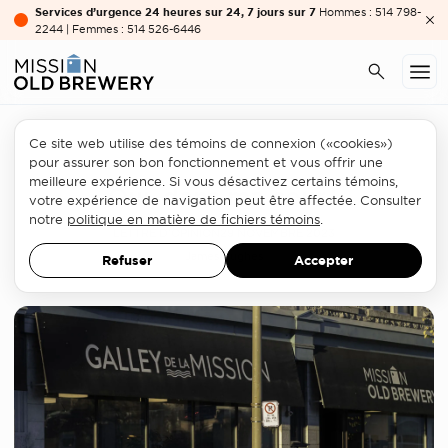
Services d’urgence 24 heures sur 24, 7 jours sur 7
Hommes : 514 798-
2244 | Femmes : 514 526-6446
Ce site web utilise des témoins de connexion («cookies»)
Secteur de l'itinérance
pour assurer son bon fonctionnement et vous offrir une
meilleure expérience. Si vous désactivez certains témoins,
Oui, dans ma cour !
votre expérience de navigation peut être affectée. Consulter
notre
politique en matière de fichiers témoins
.
LETTRE D'OPINION
29 NOVEMBRE 2023
James Hughes
Refuser
Accepter