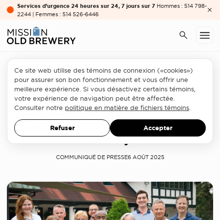
Services d’urgence 24 heures sur 24, 7 jours sur 7
Hommes : 514 798-
2244 | Femmes : 514 526-6446
Ce site web utilise des témoins de connexion («cookies»)
Philanthropie
pour assurer son bon fonctionnement et vous offrir une
meilleure expérience. Si vous désactivez certains témoins,
Un autre franc succès pour le
votre expérience de navigation peut être affectée.
Tournoi de golf Ken Reed : 334 091
Consulter notre
politique en matière de fichiers témoins
.
$ amassés pour la Mission Old
Refuser
Accepter
Brewery !
COMMUNIQUÉ DE PRESSE
6 AOÛT 2025