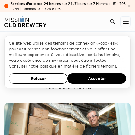
Services d’urgence 24 heures sur 24, 7 jours sur 7
Hommes : 514 798-
2244 | Femmes : 514 526-6446
Ce site web utilise des témoins de connexion («cookies»)
Secteur de l'itinérance
pour assurer son bon fonctionnement et vous offrir une
meilleure expérience. Si vous désactivez certains témoins,
Appel au grand public pour des
votre expérience de navigation peut être affectée.
articles essentiels mais pourtant
Consulter notre
politique en matière de fichiers témoins
.
inattendus !
Refuser
Accepter
BLOGUE
12 DÉCEMBRE 2018