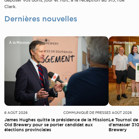
déposer vos dons, jour et nuit, à la réception au 915, rue
Clark.
Dernières nouvelles
À la Mission
Philanthropie
6 AOÛT 2026
COMMUNIQUÉ DE PRESSE
3 AOÛT 2026
James Hughes quitte la présidence de la Mission
Le Tournoi de
Old Brewery pour se porter candidat aux
d’amasser 310
élections provinciales
Brewery