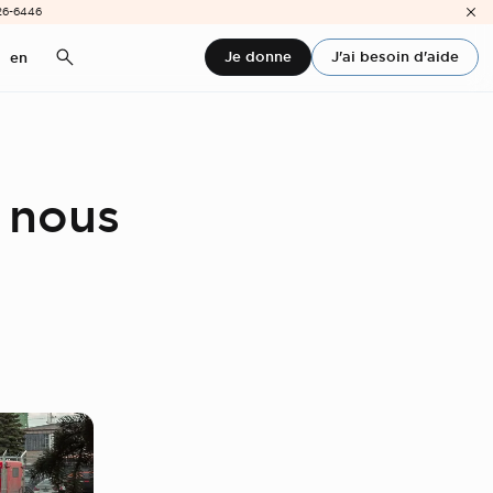
26-6446
Je donne
J'ai besoin d'aide
en
 nous