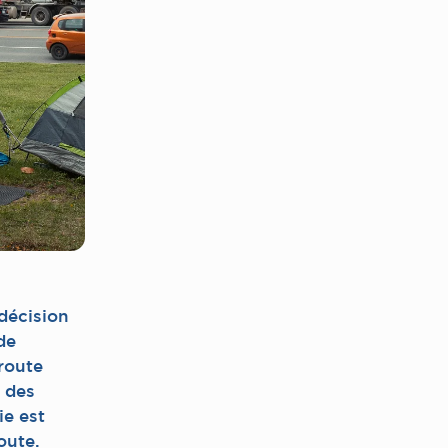
 décision
de
route
n des
ie est
oute.