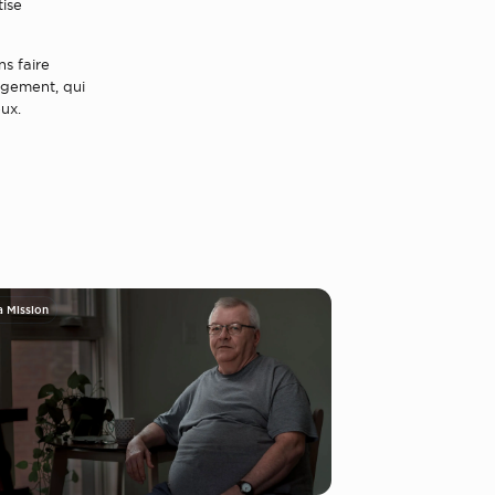
tise
s faire
ogement, qui
ux.
a Mission