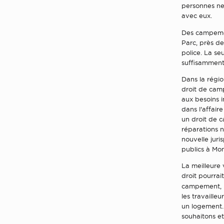
personnes ne 
avec eux.
Des campement
Parc, près d
police. La se
suffisamment 
Dans la régio
droit de camp
aux besoins i
dans l'affai
un droit de c
réparations 
nouvelle jur
publics à Mon
La meilleure 
droit pourrai
campement, p
les travaille
un logement. 
souhaitons et