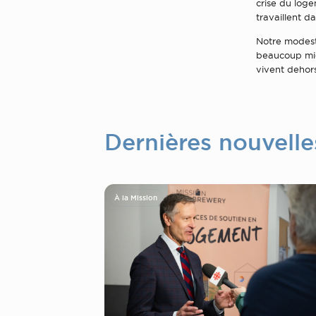
crise du loge
travaillent d
Notre modest
beaucoup mie
vivent dehor
Dernières nouvelle
À la Mission