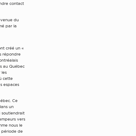
endre contact
'avenue du
mé par la
ont créé un «
as répondre
ontréalais
ais au Québec
 les
ù cette
es espaces
Québec. Ce
 dans un
 soutiendrait
campeurs vers
omme nous le
n période de