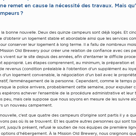
ne remet en cause la nécessité des travaux. Mais qu'
ampeurs ?
 la bonne nouvelle. Deux des quinze campeurs sont déjà logés. Et cin
e d’obtenir un logement stable et abordable ainsi que les services c
our conserver leur logement à long terme. Il a fallu de nombreux mois
 Mission Old Brewery pour créer une relation de confiance avec ces p
s vivent sur le site depuis des années, afin d'entamer le difficile proc
t approprié. Les étapes comprennent, au minimum, la préparation et 
de revenus (condition préalable à l'obtention d'un supplément au loye
ion d'un logement convenable, la négociation d'un bail avec le propriéta
cratif, l’emménagement de la personne. Cependant, comme le temps p
lorsque la police arrivera, probablement cette semaine, pour expulser 
s espérons achever l'ensemble de la procédure administrative et leur 
 peu, mais cela suppose que nous soyons en mesure de les suivre alor
ers un nouveau campement.
ouvelle, c'est que quatre des campeurs d’origine sont partis il y a q
vons pas où ils se trouvent. Et les quatre autres personnes qui sont to
t, jusqu'à présent, refusé le soutien de nos équipes de première lig
s options d’hébergement. À la Mission Old Brewery, nous craignons qu