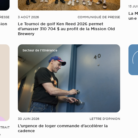
13 JU
La M
RESSE
3 AOÛT 2026
COMMUNIQUÉ DE PRESSE
un·e 
sion
Le Tournoi de golf Ken Reed 2026 permet
d’amasser 310 704 $ au profit de la Mission Old
Brewery
Secteur de l'itinérance
30 JUIN 2026
LETTRE D'OPINION
L’urgence de loger commande d’accélérer la
TRAIT
cadence
e