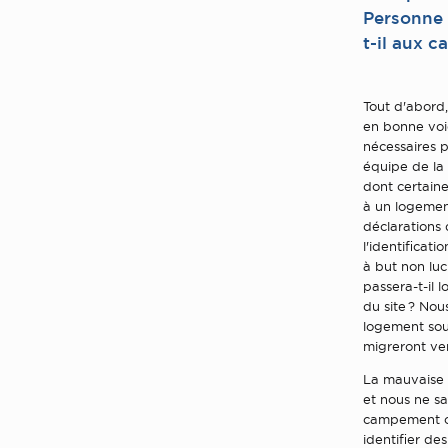
Personne 
t-il aux c
Tout d'abord,
en bonne voi
nécessaires p
équipe de la
dont certaine
à un logemen
déclarations 
l'identificat
à but non lu
passera-t-il 
du site ? Nou
logement sous
migreront v
La mauvaise n
et nous ne sa
campement on
identifier de