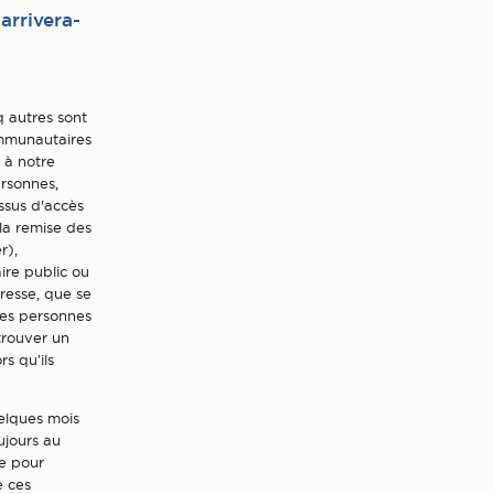
arrivera-
q autres sont
ommunautaires
 à notre
ersonnes,
essus d'accès
la remise des
r),
ire public ou
resse, que se
ces personnes
trouver un
s qu’ils
uelques mois
ujours au
ne pour
e ces