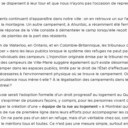
se dispersent à leur tour et que nous n'ayons pas l'occasion de repr
s continuent d'apparaître dans notre ville : on en retrouve un sur l
e la montagne. Un autre campement, à Ahuntsic, a récemment été fer
ule réponse de la Ville consiste à démanteler le camp lorsqu'elle reçoit
de plaintes de la part des résidents.
n de Waterloo, en Ontario, et en Colombie-Britannique, les tribunaux 
er » dans les lieux publics lorsque le système des refuges ne peut p
ndividuels des campeurs. L'injonction originale émise par le tribunal m
re des campeurs de Ville-Marie suggère également qu'il existe désorm
amper dans les espaces publics, limité par le droit de l'État d'effectuer
nécessaires à l'environnement physique où se trouve le campement. O
isprudence nous mène-t-elle ? À la légalisation des campements dans l
tréal ?
voie serait l'adoption formelle d'un droit progressif au logement au 
t s'exprimer de plusieurs façons, y compris, pour les personnes vivant
équipe de la rue au logement
ar la création d'une «
» à Montréal qui
urs de rue de première ligne dans leurs efforts pour accompagner les 
On ne parle pas d’un abri en refuge, mais d'un véritable chez-soi, c
 le méritons tous et toutes. Ce n'est pas une mesure simple, surtout e