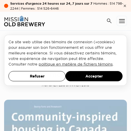
Services d’urgence 24 heures sur 24, 7 jours sur 7
Hommes : 514 798-
2244 | Femmes : 514 526-6446
Ce site web utilise des témoins de connexion («cookies»)
Relogement
pour assurer son bon fonctionnement et vous offrir une
meilleure expérience. Si vous désactivez certains témoins,
La nature du logement
votre expérience de navigation peut être affectée.
communautaire dans la ville
Consulter notre
politique en matière de fichiers témoins
.
moderne
Refuser
Accepter
ACTUALITÉ
30 JANVIER 2015