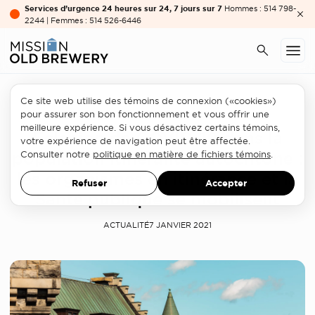
Services d’urgence 24 heures sur 24, 7 jours sur 7
Hommes : 514 798-
2244 | Femmes : 514 526-6446
Ce site web utilise des témoins de connexion («cookies»)
Secteur de l'itinérance
pour assurer son bon fonctionnement et vous offrir une
meilleure expérience. Si vous désactivez certains témoins,
Éclosion de COVID-19 dans la
votre expérience de navigation peut être affectée.
population itinérante autochtone :
Consulter notre
politique en matière de fichiers témoins
.
les organismes en itinérance et la
Refuser
Accepter
Santé publique se mobilisent
ACTUALITÉ
7 JANVIER 2021