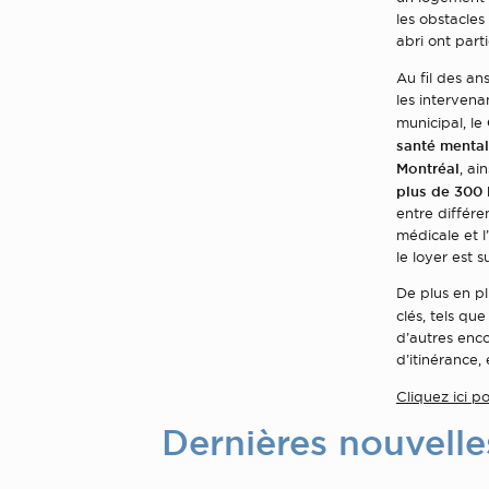
les obstacles
abri ont par
Au fil des an
les intervena
municipal, le
santé menta
Montréal
, ai
plus de 300
entre différ
médicale et 
le loyer est 
De plus en pl
clés, tels que
d’autres enco
d’itinérance, 
Cliquez ici 
Dernières nouvelle