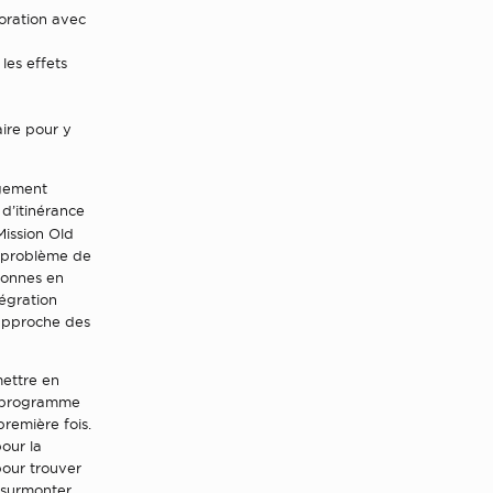
boration avec
les effets
ire pour y
ngement
d’itinérance
Mission Old
e problème de
rsonnes en
tégration
 approche des
mettre en
le programme
première fois.
our la
pour trouver
 surmonter