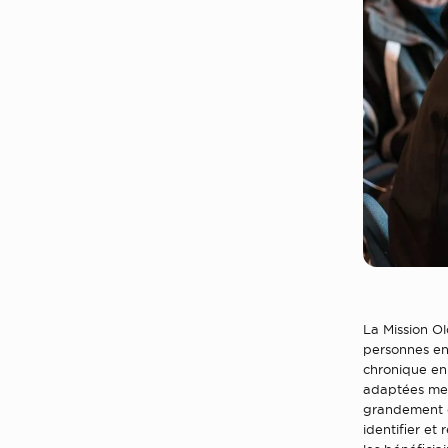
La Mission O
personnes en 
chronique en 
adaptées men
grandement de
identifier et