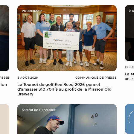
Philanthropie
À l
13 JU
La M
RESSE
3 AOÛT 2026
COMMUNIQUÉ DE PRESSE
un·e 
sion
Le Tournoi de golf Ken Reed 2026 permet
d’amasser 310 704 $ au profit de la Mission Old
Brewery
Secteur de l'itinérance