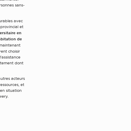
rsonnes sans-
urables avec
provincial et
ersitaire en
abitation de
e maintenant
vent choisir
’assistance
rtement dont
autres acteurs
ressources, et
en situation
wery.