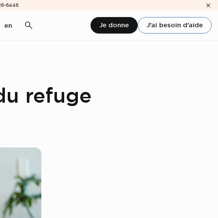
26-6446
Je donne
J'ai besoin d'aide
en
du refuge