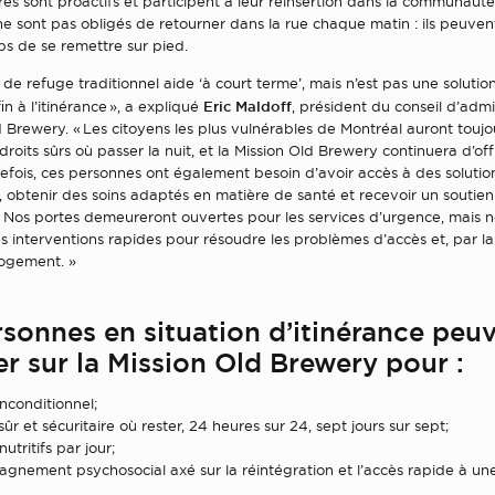
ires sont proactifs et participent à leur réinsertion dans la communauté.
ne sont pas obligés de retourner dans la rue chaque matin : ils peuvent
ps de se remettre sur pied.
de refuge traditionnel aide ‘à court terme’, mais n’est pas une solutio
Eric Maldoff
in à l’itinérance », a expliqué
, président du conseil d’admi
d Brewery. « Les citoyens les plus vulnérables de Montréal auront touj
droits sûrs où passer la nuit, et la Mission Old Brewery continuera d’off
tefois, ces personnes ont également besoin d’avoir accès à des solutio
, obtenir des soins adaptés en matière de santé et recevoir un soutien
. Nos portes demeureront ouvertes pour les services d’urgence, mais n
 interventions rapides pour résoudre les problèmes d’accès et, par la 
logement. »
rsonnes en situation d’itinérance peu
r sur la Mission Old Brewery pour :
inconditionnel;
sûr et sécuritaire où rester, 24 heures sur 24, sept jours sur sept;
nutritifs par jour;
gnement psychosocial axé sur la réintégration et l’accès rapide à un