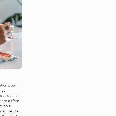
ntion pour
ance
s solutions
nte diffère
t, pour
nce. Ensuite,