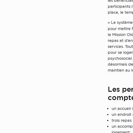
les bénéficia
participants 
place, le tem
« Le système 
pour mettre f
la Mission Ol
repas et d’en
services. Tou
pour se loger
psychosocial
désormais des
maintien au 
Les pe
compte
un accueil 
un endroit 
trois repas 
un accompa
logement;