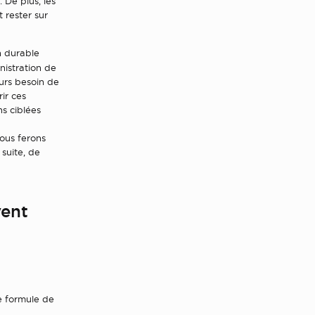
 De plus, les
 rester sur
n durable
nistration de
ours besoin de
rir ces
ns ciblées
ous ferons
suite, de
vent
e formule de