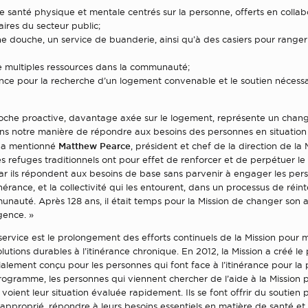
e santé physique et mentale centrés sur la personne, offerts en colla
ires du secteur public;
ne douche, un service de buanderie, ainsi qu’à des casiers pour ranger 
;
de multiples ressources dans la communauté;
ance pour la recherche d’un logement convenable et le soutien nécessa
oche proactive, davantage axée sur le logement, représente un cha
ns notre manière de répondre aux besoins des personnes en situation 
Matthew Pearce
, a mentionné
, président et chef de la direction de la 
s refuges traditionnels ont pour effet de renforcer et de perpétuer l
 car ils répondent aux besoins de base sans parvenir à engager les pe
tinérance, et la collectivité qui les entourent, dans un processus de réin
unauté. Après 128 ans, il était temps pour la Mission de changer son
gence. »
rvice est le prolongement des efforts continuels de la Mission pour 
utions durables à l’itinérance chronique. En 2012, la Mission a créé 
ialement conçu pour les personnes qui font face à l’itinérance pour la 
ogramme, les personnes qui viennent chercher de l’aide à la Mission p
 voient leur situation évaluée rapidement. Ils se font offrir du soutien 
approprié, répondre à leurs besoins essentiels en matière de santé et