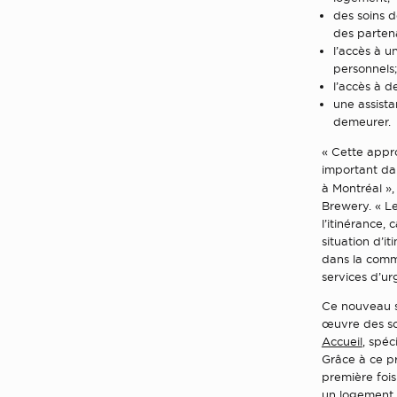
des soins d
des partena
l’accès à u
personnels
l’accès à 
une assist
demeurer.
« Cette appr
important da
à Montréal »
Brewery. « Le
l’itinérance,
situation d’i
dans la comm
services d’ur
Ce nouveau se
œuvre des sol
Accueil
, spéc
Grâce à ce pr
première fois
un logement 