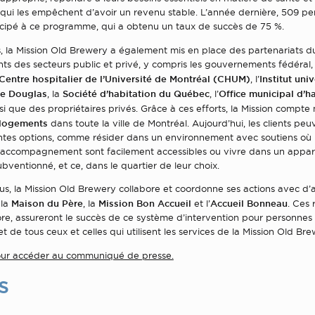
 qui les empêchent d’avoir un revenu stable. L’année dernière, 509 pe
ticipé à ce programme, qui a obtenu un taux de succès de 75 %.
s, la Mission Old Brewery a également mis en place des partenariats d
nts des secteurs public et privé, y compris les gouvernements fédéral, 
Centre hospitalier de l’Université de Montréal (CHUM)
Institut univ
, l’
le Douglas
Société d’habitation du Québec
Office municipal d’h
, la
, l’
nsi que des propriétaires privés. Grâce à ces efforts, la Mission compt
 logements
dans toute la ville de Montréal. Aujourd’hui, les clients peu
entes options, comme résider dans un environnement avec soutiens où l
l’accompagnement sont facilement accessibles ou vivre dans un appa
subventionné, et ce, dans le quartier de leur choix.
us, la Mission Old Brewery collabore et coordonne ses actions avec d’
Maison du Père
Mission Bon Accueil
Accueil Bonneau
 la
, la
et l’
. Ces 
re, assureront le succès de ce système d’intervention pour personnes 
et de tous ceux et celles qui utilisent les services de la Mission Old Bre
pour accéder au communiqué de presse.
s