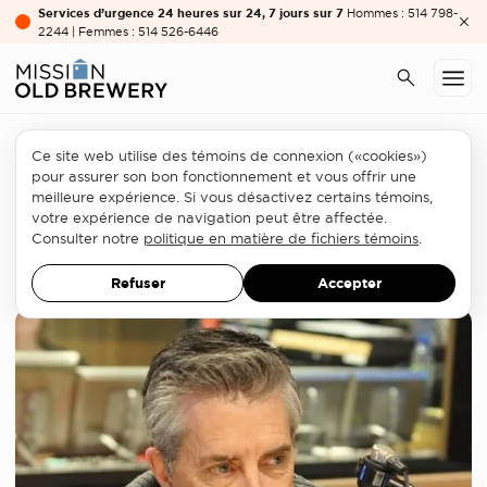
Services d’urgence 24 heures sur 24, 7 jours sur 7
Hommes : 514 798-
2244 | Femmes : 514 526-6446
Ce site web utilise des témoins de connexion («cookies»)
À la Mission
pour assurer son bon fonctionnement et vous offrir une
meilleure expérience. Si vous désactivez certains témoins,
Ils changeront Montréal en 2015
votre expérience de navigation peut être affectée.
Consulter notre
politique en matière de fichiers témoins
.
ACTUALITÉ
31 DÉCEMBRE 2015
Refuser
Accepter