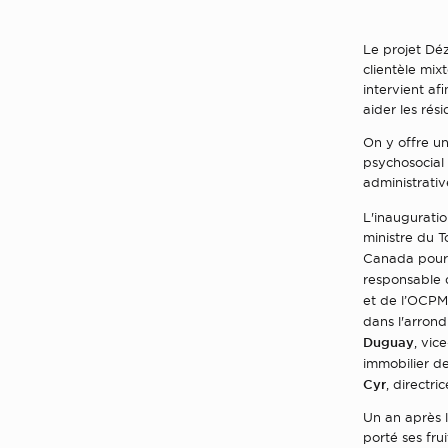
Le projet Dé
clientèle mix
intervient a
aider les rési
On y offre un
psychosocial 
administrativ
L'inauguratio
ministre du 
Canada pour 
responsable 
et de l’OCPM 
dans l'arron
Duguay
, vic
immobilier de
Cyr
, directri
Un an après 
porté ses frui