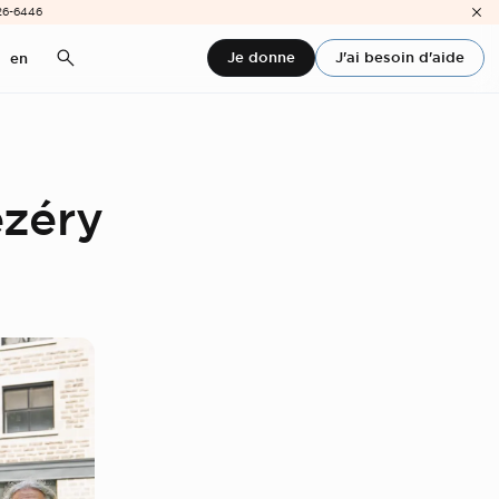
26-6446
Je donne
J'ai besoin d'aide
en
ézéry