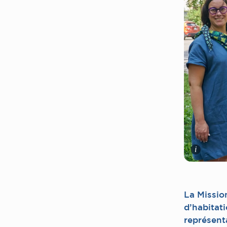
i
La Mission
d’habitat
représent