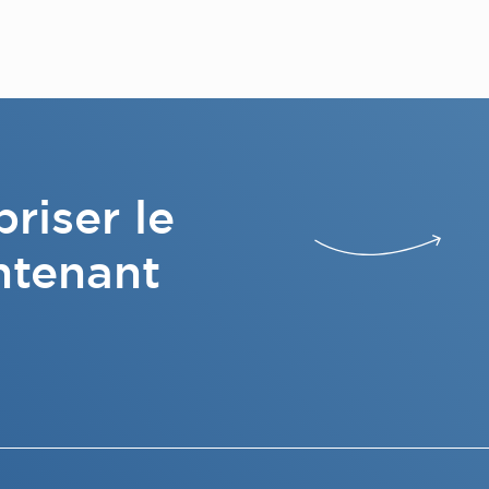
riser le
ntenant