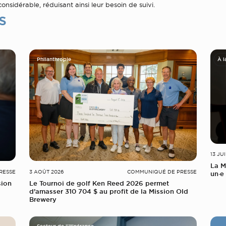
considérable, réduisant ainsi leur besoin de suivi.
s
Philanthropie
À l
13 JU
La M
RESSE
3 AOÛT 2026
COMMUNIQUÉ DE PRESSE
un·e 
sion
Le Tournoi de golf Ken Reed 2026 permet
d’amasser 310 704 $ au profit de la Mission Old
Brewery