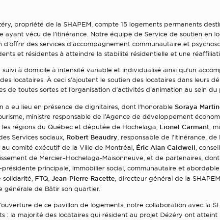
zéry, propriété de la SHAPEM, compte 15 logements permanents desti
te ayant vécu de l’itinérance. Notre équipe de Service de soutien en 
fin d’offrir des services d’accompagnement communautaire et psychoso
dents et résidentes à atteindre la stabilité résidentielle et une réaffilia
 suivi à domicile à intensité variable et individualisé ainsi qu'un ac
des locataires. À ceci s’ajoutent le soutien des locataires dans leurs 
es de toutes sortes et l’organisation d’activités d’animation au sein du 
Soraya Martin
n a eu lieu en présence de dignitaires, dont l'honorable
Tourisme, ministre responsable de l’Agence de développement écono
Lionel Carmant
les régions du Québec et députée de Hochelaga,
, m
Robert Beaudry
des Services sociaux,
, responsable de l’itinérance, de
Éric Alan Caldwell
au comité exécutif de la Ville de Montréal,
, conseil
dissement de Mercier–Hochelaga-Maisonneuve, et de partenaires, don
e-présidente principale, immobilier social, communautaire et abordabl
Jean-Pierre Racette
 solidarité, FTQ,
, directeur général de la SHAPEM
ce générale de Bâtir son quartier.
l’ouverture de ce pavillon de logements, notre collaboration avec la
ts : la majorité des locataires qui résident au projet Dézéry ont atteint 