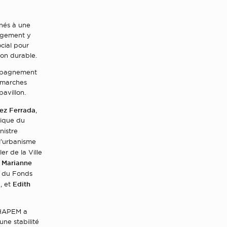
nés à une
logement y
cial pour
tion durable.
compagnement
démarches
pavillon.
ez Ferrada
,
mique du
inistre
 l’urbanisme
ler de la Ville
Marianne
t
e du Fonds
Edith
, et
 SHAPEM a
une stabilité