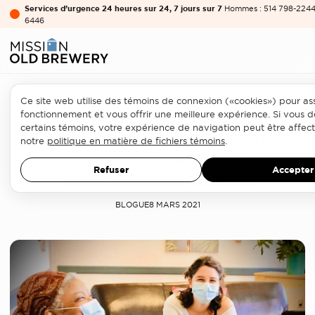
Services d’urgence 24 heures sur 24, 7 jours sur 7
Hommes : 514 798-2244 
6446
Ce site web utilise des témoins de connexion («cookies») pour as
Services aux femmes
fonctionnement et vous offrir une meilleure expérience. Si vous d
certains témoins, votre expérience de navigation peut être affec
Journée internationale des droits
notre
politique en matière de fichiers témoins
.
des femmes : Mettons fin à
Refuser
Accepter
l’itinérance au féminin
BLOGUE
8 MARS 2021