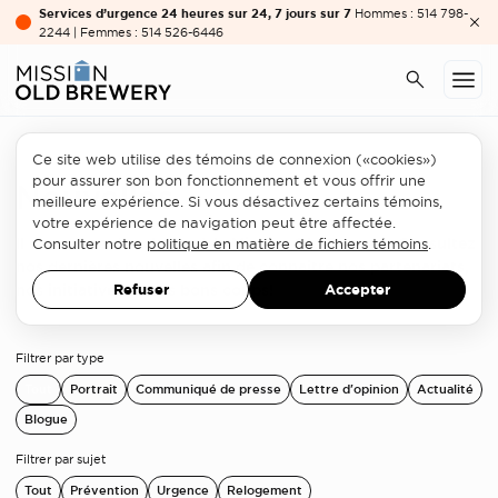
Services d’urgence 24 heures sur 24, 7 jours sur 7
Hommes : 514 798-
2244 | Femmes : 514 526-6446
Ce site web utilise des témoins de connexion («cookies»)
pour assurer son bon fonctionnement et vous offrir une
Nouvelles
meilleure expérience. Si vous désactivez certains témoins,
votre expérience de navigation peut être affectée.
Il s’en passe des choses à la Mission Old Brewery. Consultez
Consulter notre
politique en matière de fichiers témoins
.
nos dernières nouvelles afin de connaitre nos partenariats,
nos initiatives et nos bons coups!
Refuser
Accepter
Filtrer par type
Tout
Portrait
Communiqué de presse
Lettre d'opinion
Actualité
Blogue
Filtrer par sujet
Tout
Prévention
Urgence
Relogement