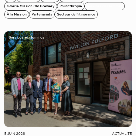
Galerie Mission Old Brewery
Philanthropie
Services aux femmes
À la Mission
Partenariats
Secteur de l'itinérance
Services aux femmes
5 JUIN 2026
ACTUALITÉ