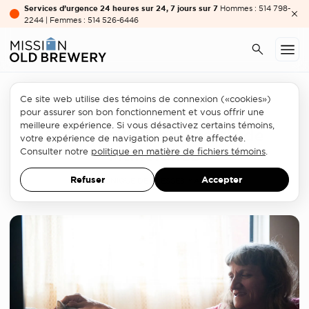
Services d’urgence 24 heures sur 24, 7 jours sur 7
Hommes : 514 798-
2244 | Femmes : 514 526-6446
Ce site web utilise des témoins de connexion («cookies»)
Services aux femmes
pour assurer son bon fonctionnement et vous offrir une
meilleure expérience. Si vous désactivez certains témoins,
Sortir de l’ombre, sortir de
votre expérience de navigation peut être affectée.
l’itinérance
Consulter notre
politique en matière de fichiers témoins
.
Refuser
Accepter
COMMUNIQUÉ DE PRESSE
8 MARS 2018