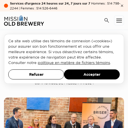
Services d’urgence 24 heures sur 24, 7 jours sur 7
Hommes : 514 798-
2244 | Femmes : 514 526-6446
Ce site web utilise des témoins de connexion («cookies»)
Philanthropie
pour assurer son bon fonctionnement et vous offrir une
meilleure expérience. Si vous désactivez certains témoins,
Lancement de la campagne
votre expérience de navigation peut être affectée.
majeure de financement 2023-
Consulter notre
politique en matière de fichiers témoins
.
2028
Refuser
Accepter
COMMUNIQUÉ DE PRESSE
1 MAI 2024