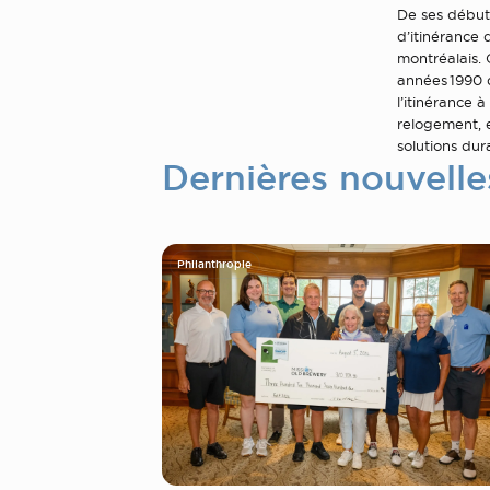
De ses début
d’itinérance 
montréalais. 
années 1990 
l’itinérance 
relogement, e
solutions dur
Dernières nouvelle
Philanthropie