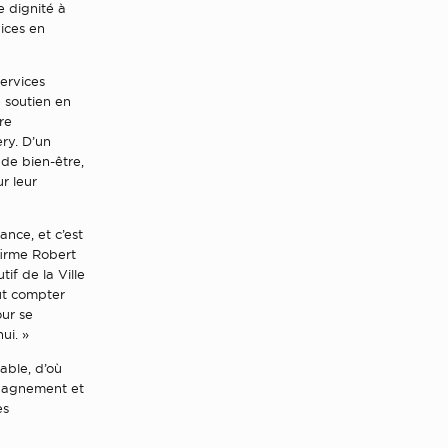
e dignité à
vices en
services
 soutien en
re
ery. D’un
 de bien-être,
r leur
ance, et c’est
firme Robert
if de la Ville
ut compter
our se
ui. »
able, d’où
mpagnement et
es