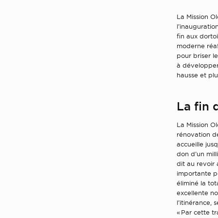
La Mission Ol
l’inaugurati
fin aux dorto
moderne réaff
pour briser l
à développer 
hausse et plu
La fin 
La Mission Ol
rénovation d
accueille jus
don d’un mill
dit au revoir
importante p
éliminé la to
excellente no
l’itinérance,
« Par cette t