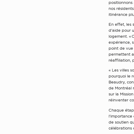
positionnons 
nos résidents
itinérance pl
En effet, les
d’aide pour u
logement. « 
expérience, s
point de vue 
permettent au
réaffiliation
« Les villes 
pourquoi le 
Beaudry, cons
de Montréal 
sur la Missio
réinventer co
Chaque étape 
l’importance 
de soutien qu
célébrations 