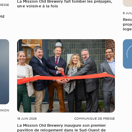
La Mission Old Brewery fait tomber les préjugés,
RESSE
un·e voisin·e à la fois
8 JUI
Old
Renc
proj
log
Relogement
PINION
18 JUIN 2026
COMMUNIQUÉ DE PRESSE
La Mission Old Brewery inaugure son premier
pavillon de relogement dans le Sud-Ouest de