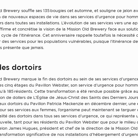
d Brewery souffle ses 135 bougies cet automne, et souligne ce jalon a
on de nouveaux espaces de vie dans ses services d’urgence pour hom
irs dans toutes ses installations. L’évolution de ses services vers une a
irme et concrétise la vision de la Mission Old Brewery face aux soluti
e cycle de l’itinérance. Cet anniversaire rappelle toutefois la nécessité
des services pour les populations vulnérables, puisque l’itinérance 
s présente que jamais.
des dortoirs
d Brewery marque la fin des dortoirs au sein de ses services d’urgenc
es cinq étages du Pavillon Webster, son service d’urgence pour homme
qu’à 185 résidents. Cette transformation a été rendue possible grâce 
ion de dollars de L’Église de Jésus-Christ des Saints des Derniers Jour
 aux dortoirs du Pavillon Patricia Mackenzie en décembre dernier, une
our ses services aux femmes, l’organisme peut maintenant se targuer 
talité des dortoirs dans tous ses services d’urgence, ce qui représente 
uvelle, tant pour les résidents du Pavillon Webster que pour le milieu
 selon James Hugues, président et chef de la direction de la Mission Old
ransformation significative de nos installations d’hébergement d’urgen