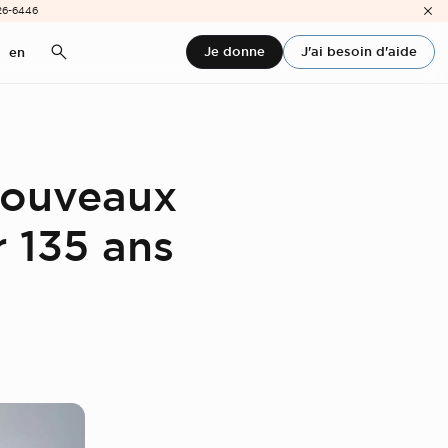
26-6446
Je donne
J'ai besoin d'aide
en
nouveaux
r 135 ans