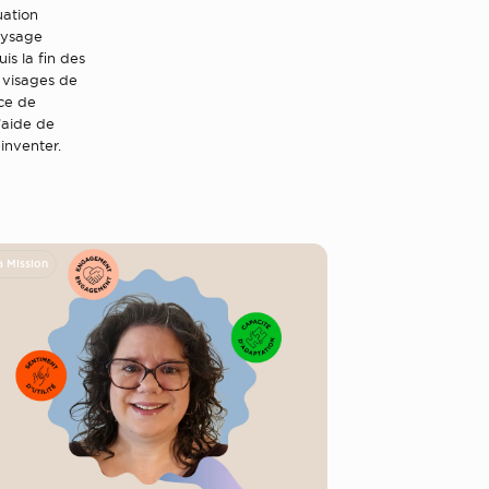
uation
paysage
is la fin des
 visages de
ice de
l’aide de
inventer.
a Mission