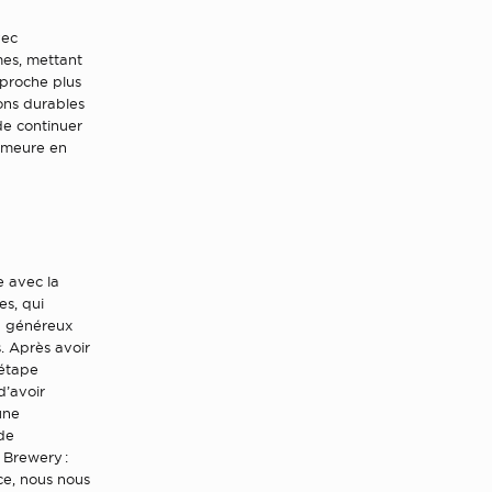
vec
mes, mettant
pproche plus
ons durables
 de continuer
demeure en
e avec la
s, qui
au généreux
s. Après avoir
 étape
d’avoir
une
 de
 Brewery :
ce, nous nous