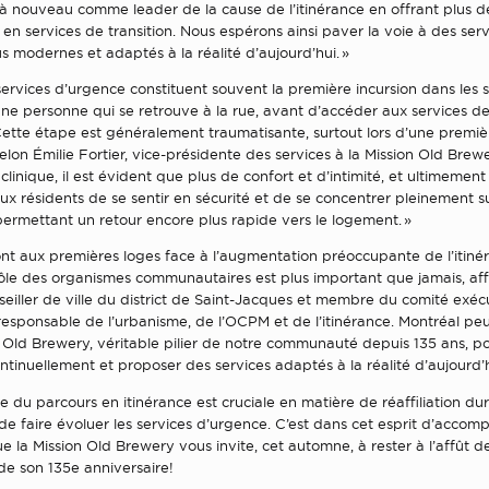
à nouveau comme leader de la cause de l’itinérance en offrant plus d
 en services de transition. Nous espérons ainsi paver la voie à des ser
us modernes et adaptés à la réalité d’aujourd’hui. »
 services d’urgence constituent souvent la première incursion dans les 
ne personne qui se retrouve à la rue, avant d’accéder aux services de
Cette étape est généralement traumatisante, surtout lors d’une premiè
elon Émilie Fortier, vice-présidente des services à la Mission Old Brew
clinique, il est évident que plus de confort et d’intimité, et ultimement
x résidents de se sentir en sécurité et de se concentrer pleinement su
, permettant un retour encore plus rapide vers le logement. »
sont aux premières loges face à l’augmentation préoccupante de l’itinér
rôle des organismes communautaires est plus important que jamais, af
eiller de ville du district de Saint-Jacques et membre du comité exécut
responsable de l’urbanisme, de l’OCPM et de l’itinérance. Montréal pe
n Old Brewery, véritable pilier de notre communauté depuis 135 ans, p
ntinuellement et proposer des services adaptés à la réalité d’aujourd’h
du parcours en itinérance est cruciale en matière de réaffiliation dur
de faire évoluer les services d’urgence. C’est dans cet esprit d’acco
e la Mission Old Brewery vous invite, cet automne, à rester à l’affût d
de son 135e anniversaire!