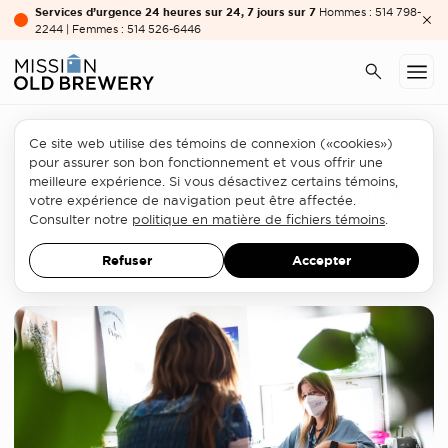
Services d’urgence 24 heures sur 24, 7 jours sur 7
Hommes : 514 798-
2244 | Femmes : 514 526-6446
Ce site web utilise des témoins de connexion («cookies»)
Prévention
pour assurer son bon fonctionnement et vous offrir une
meilleure expérience. Si vous désactivez certains témoins,
Prévenir l'itinérance... pour vrai
votre expérience de navigation peut être affectée.
Consulter notre
politique en matière de fichiers témoins
.
LETTRE D'OPINION
23 MAI 2023
James Hughes et Eric Latimer
Refuser
Accepter