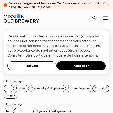
Services d’urgence 24 heures sur 24, 7 jours sur 7
Hommes : 514 798-
2244 | Femmes : 514 526-6446
Ce site web utilise des témoins de connexion («cookies»)
pour assurer son bon fonctionnement et vous offrir une
Nouvelles
meilleure expérience. Si vous désactivez certains témoins,
votre expérience de navigation peut être affectée.
Il s’en passe des choses à la Mission Old Brewery. Consultez
Consulter notre
politique en matière de fichiers témoins
.
nos dernières nouvelles afin de connaitre nos partenariats,
nos initiatives et nos bons coups!
Refuser
Accepter
Filtrer par type
Tout
Portrait
Communiqué de presse
Lettre d'opinion
Actualité
Blogue
Filtrer par sujet
Tout
Prévention
Urgence
Relogement