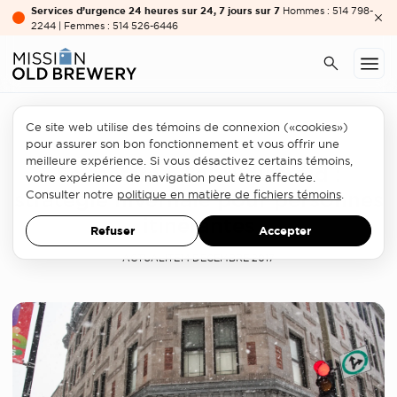
Services d’urgence 24 heures sur 24, 7 jours sur 7
Hommes : 514 798-
2244 | Femmes : 514 526-6446
Ce site web utilise des témoins de connexion («cookies»)
Urgence
pour assurer son bon fonctionnement et vous offrir une
meilleure expérience. Si vous désactivez certains témoins,
Se mettre à l’abri du froid :
votre expérience de navigation peut être affectée.
stratégie hivernale pour personnes
Consulter notre
politique en matière de fichiers témoins
.
itinérantes
Refuser
Accepter
ACTUALITÉ
14 DÉCEMBRE 2017