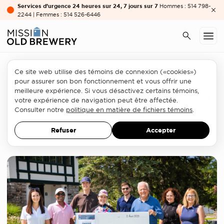
Services d’urgence 24 heures sur 24, 7 jours sur 7
Hommes : 514 798-
2244 | Femmes : 514 526-6446
Ce site web utilise des témoins de connexion («cookies»)
Philanthropie
pour assurer son bon fonctionnement et vous offrir une
meilleure expérience. Si vous désactivez certains témoins,
Les supporters de la Mission Old
votre expérience de navigation peut être affectée.
Brewery amassent 230 796 $
Consulter notre
politique en matière de fichiers témoins
.
Refuser
Accepter
COMMUNIQUÉ DE PRESSE
3 AOÛT 2021