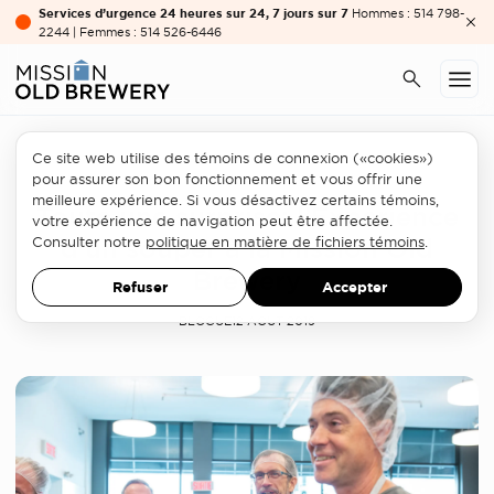
Services d’urgence 24 heures sur 24, 7 jours sur 7
Hommes : 514 798-
2244 | Femmes : 514 526-6446
Ce site web utilise des témoins de connexion («cookies»)
Philanthropie
pour assurer son bon fonctionnement et vous offrir une
meilleure expérience. Si vous désactivez certains témoins,
Toute une surprise: l’Expérience
votre expérience de navigation peut être affectée.
d’un souper à la Mission Old
Consulter notre
politique en matière de fichiers témoins
.
Brewery
Refuser
Accepter
BLOGUE
12 AOÛT 2019