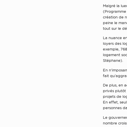
Malgré la lu
(Programme s
création de 
peine le man
tout sur le 
La nuance ent
loyers des l
exemple, 768
logement soci
Stéphane).
En n’imposan
fait qu’aggra
De plus, en 
privés plutôt
projets de l
En effet, seu
personnes dans
Le gouvernem
nombre croiss