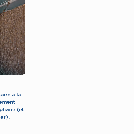
ire à la
lement
phane (et
es).