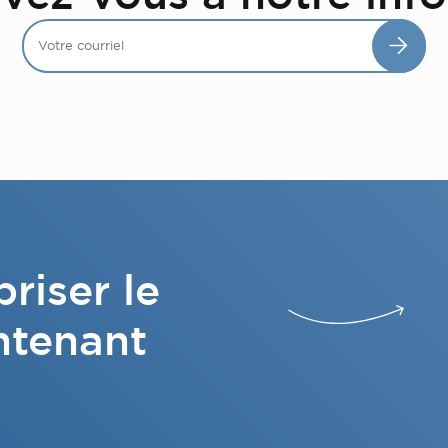
riser le
ntenant