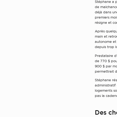
Stéphane a pa
de malchances
déjà dans une
premiers mois,
résigne et c
Après quelqu
main et retro
autonome et v
depuis trop l
Prestataire d
de 770 $ pour
900 $ par moi
permettrait d
Stéphane rési
administratif
logements soc
pas la caden
Des cho