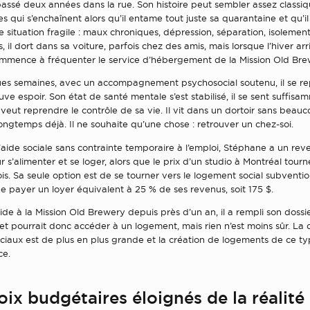
ssé deux années dans la rue. Son histoire peut sembler assez classiq
 qui s’enchaînent alors qu’il entame tout juste sa quarantaine et qu’il
 situation fragile : maux chroniques, dépression, séparation, isolemen
 il dort dans sa voiture, parfois chez des amis, mais lorsque l’hiver arriv
ommence à fréquenter le service d’hébergement de la Mission Old Bre
es semaines, avec un accompagnement psychosocial soutenu, il se r
uve espoir. Son état de santé mentale s’est stabilisé, il se sent suffisa
eut reprendre le contrôle de sa vie. Il vit dans un dortoir sans beauc
ongtemps déjà. Il ne souhaite qu’une chose : retrouver un chez-soi.
’aide sociale sans contrainte temporaire à l’emploi, Stéphane a un re
 s’alimenter et se loger, alors que le prix d’un studio à Montréal tour
s. Sa seule option est de se tourner vers le logement social subvention
e payer un loyer équivalent à 25 % de ses revenus, soit 175 $.
de à la Mission Old Brewery depuis près d’un an, il a rempli son dossi
 et pourrait donc accéder à un logement, mais rien n’est moins sûr. L
iaux est de plus en plus grande et la création de logements de ce ty
ce.
ix budgétaires éloignés de la réalité