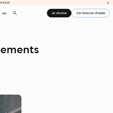
26-6446
Je donne
J'ai besoin d'aide
en
gements