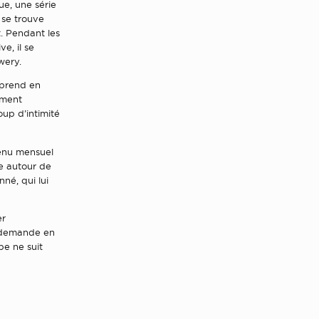
ue, une série
 se trouve
t. Pendant les
e, il se
wery.
eprend en
mment
oup d’intimité
venu mensuel
ne autour de
né, qui lui
er
a demande en
pe ne suit