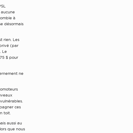
PSL
t aucune
comble à
se désormais
t rien. Les
privé (par
. Le
175 $ pour
vernement ne
promoteurs
ouveaux
vulnérables.
mpagner ces
 toit.
ais aussi au
Alors que nous