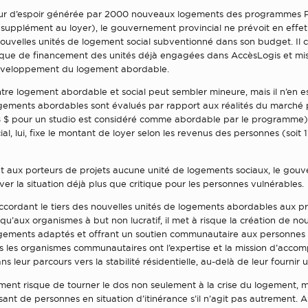
eur d’espoir générée par 2000 nouveaux logements des programmes 
upplément au loyer), le gouvernement provincial ne prévoit en effe
nouvelles unités de logement social subventionné dans son budget. Il 
que de financement des unités déjà engagées dans AccèsLogis et mi
développement du logement abordable.
re logement abordable et social peut sembler mineure, mais il n’en es
ogements abordables sont évalués par rapport aux réalités du marché 
 $ pour un studio est considéré comme abordable par le programme)
al, lui, fixe le montant de loyer selon les revenus des personnes (soit 
t aux porteurs de projets aucune unité de logements sociaux, le gou
ver la situation déjà plus que critique pour les personnes vulnérables.
accordant le tiers des nouvelles unités de logements abordables aux 
 qu’aux organismes à but non lucratif, il met à risque la création de n
ogements adaptés et offrant un soutien communautaire aux personnes 
ls les organismes communautaires ont l’expertise et la mission d’acco
 leur parcours vers la stabilité résidentielle, au-delà de leur fournir un
ent risque de tourner le dos non seulement à la crise du logement, m
ant de personnes en situation d’itinérance s’il n’agit pas autrement. 