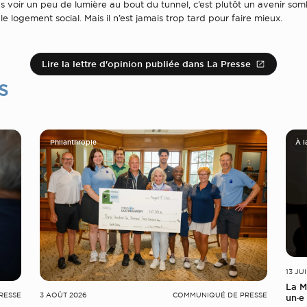
s voir un peu de lumière au bout du tunnel, c’est plutôt un avenir som
le logement social. Mais il n’est jamais trop tard pour faire mieux.
Lire la lettre d'opinion publiée dans La Presse
s
Philanthropie
À l
13 JU
La M
RESSE
3 AOÛT 2026
COMMUNIQUÉ DE PRESSE
un·e 