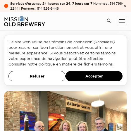
Services d’urgence 24 heures sur 24, 7 jours sur 7
Hommes : 514 798-
2244 | Femmes : 514 526-6446
Ce site web utilise des témoins de connexion («cookies»)
Galerie Mission Old Brewery
pour assurer son bon fonctionnement et vous offrir une
meilleure expérience. Si vous désactivez certains témoins,
La Galerie Carlos de la Mission sur
votre expérience de navigation peut être affectée.
les ondes de Vermont Public Radio
Consulter notre
politique en matière de fichiers témoins
.
Refuser
Accepter
ACTUALITÉ
23 DÉCEMBRE 2016