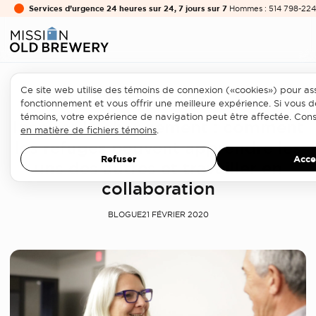
Services d’urgence 24 heures sur 24, 7 jours sur 7
Hommes : 514 798-224
Ce site web utilise des témoins de connexion («cookies») pour as
Secteur de l'itinérance
fonctionnement et vous offrir une meilleure expérience. Si vous d
témoins, votre expérience de navigation peut être affectée. Cons
Inspirer le changement : comment
en matière de fichiers témoins
.
les refuges peuvent apprendre les
Refuser
Acce
uns des autres et travailler en
collaboration
BLOGUE
21 FÉVRIER 2020