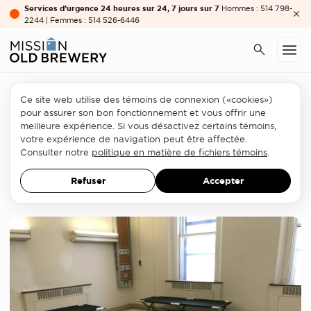
Services d’urgence 24 heures sur 24, 7 jours sur 7
Hommes : 514 798-
2244 | Femmes : 514 526-6446
Ce site web utilise des témoins de connexion («cookies»)
Secteur de l'itinérance
pour assurer son bon fonctionnement et vous offrir une
meilleure expérience. Si vous désactivez certains témoins,
Itinérance : une nouvelle réalité
votre expérience de navigation peut être affectée.
requiert d’autres solutions
Consulter notre
politique en matière de fichiers témoins
.
Refuser
Accepter
ACTUALITÉ
19 SEPTEMBRE 2019