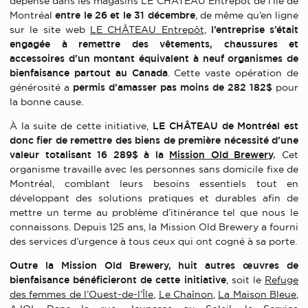
dépensé dans les magasins LE CHÂTEAU Entrepôt de l’île de
Montréal
entre le 26 et le 31 décembre
, de même qu’en ligne
sur le site web
LE CHÂTEAU Entrepôt
,
l’entreprise s’était
engagée à remettre des vêtements, chaussures et
accessoires d’un montant équivalent à neuf organismes de
bienfaisance partout au Canada
. Cette vaste opération de
générosité a
permis d’amasser pas moins de 282 182$
pour
la bonne cause.
À la suite de cette initiative,
LE CHÂTEAU de Montréal est
donc fier de remettre des biens de première nécessité d’une
valeur totalisant 16 289$
à la
Mission Old Brewery
.
Cet
organisme travaille avec les personnes sans domicile fixe de
Montréal, comblant leurs besoins essentiels tout en
développant des solutions pratiques et durables afin de
mettre un terme au problème d’itinérance tel que nous le
connaissons. Depuis 125 ans, la Mission Old Brewery a fourni
des services d’urgence à tous ceux qui ont cogné à sa porte.
Outre la Mission Old Brewery, huit autres œuvres de
bienfaisance bénéficieront de cette initiative
, soit le
Refuge
des femmes de l’Ouest-de-l’Île
,
Le Chaînon
,
La Maison Bleue
,