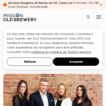
Services d’urgence 24 heures sur 24, 7 jours sur 7
Hommes : 514 798-
2244 | Femmes : 514 526-6446
Ce site web utilise des témoins de connexion («cookies»)
Partenariats
pour assurer son bon fonctionnement et vous offrir une
meilleure expérience. Si vous désactivez certains témoins,
Le château répand la joie avec la
votre expérience de navigation peut être affectée.
mission old brewery
Consulter notre
politique en matière de fichiers témoins
.
Refuser
Accepter
COMMUNIQUÉ DE PRESSE
12 FÉVRIER 2016