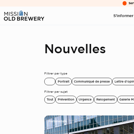
Ser
S'informer
Nouvelles
Filtrer par type
Tout
Portrait
Communiqué de presse
Lettre d'opi
Filtrer par sujet
Tout
Prévention
Urgence
Relogement
Galerie M
Partenariats