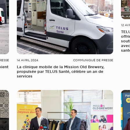
12 AV
TELU
offr
sout
avec
sant
RESSE
14 AVRIL 2024
COMMUNIQUÉ DE PRESSE
oient
La clinique mobile de la Mission Old Brewery,
propulsée par TELUS Santé, célèbre un an de
services
Partenariats
Par