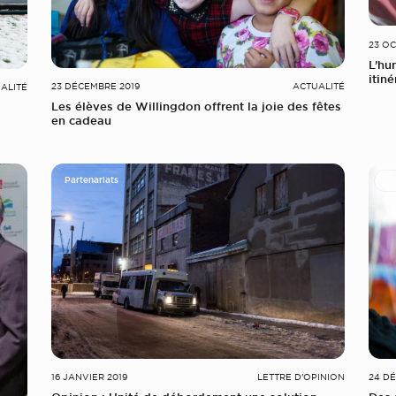
23 OC
L’hu
itin
23 DÉCEMBRE 2019
ACTUALITÉ
ALITÉ
Les élèves de Willingdon offrent la joie des fêtes
en cadeau
Partenariats
Par
16 JANVIER 2019
LETTRE D'OPINION
24 D