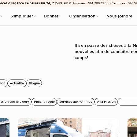
vices d’urgence 24 heures sur 24, 7 jours sur 7
Hommes : 514 798-2244 | Femmes : 514 5
S'impliquer
Donner
Organisation
Nous joindre
Il s’en passe des choses à la 
nouvelles afin de connaitre nos
coups!
nion
Actualité
Blogue
ission Old Brewery
Philanthropie
Services aux femmes
À la Mission
Partenaria
Partenariats
Par