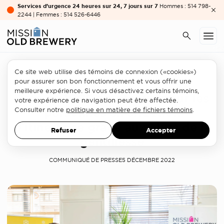
Services d’urgence 24 heures sur 24, 7 jours sur 7
Hommes : 514 798-
2244 | Femmes : 514 526-6446
Ce site web utilise des témoins de connexion («cookies»)
Partenariats
pour assurer son bon fonctionnement et vous offrir une
meilleure expérience. Si vous désactivez certains témoins,
Près de 1000 manteaux pour les
votre expérience de navigation peut être affectée.
personnes en situation
Consulter notre
politique en matière de fichiers témoins
.
d'itinérance grâce aux Murs de la
Refuser
Accepter
gentillesse
COMMUNIQUÉ DE PRESSE
5 DÉCEMBRE 2022