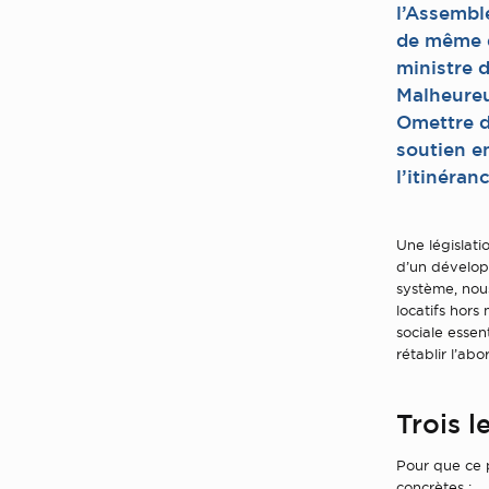
l’Assembl
de même q
ministre d
Malheureu
Omettre de
soutien e
l’itinéran
Une législati
d’un développ
système, nou
locatifs hors
sociale essen
rétablir l’ab
Trois l
Pour que ce p
concrètes :