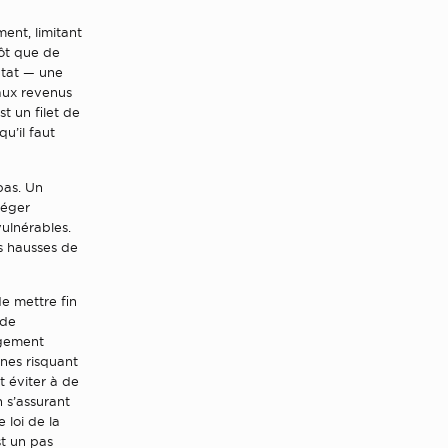
ent, limitant
tôt que de
État — une
 aux revenus
st un filet de
u’il faut
pas. Un
téger
vulnérables.
es hausses de
de mettre fin
 de
ogement
nnes risquant
t éviter à de
 s’assurant
 loi de la
st un pas