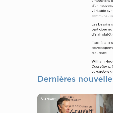
empêchant d’o
d’un nouveau
véritable syn
communautai
Les besoins s
participer a
d’agir plutôt
Face à la cri
développemen
d’audace.
William Hod
Conseiller pr
et relations
Dernières nouvelle
À la Mission