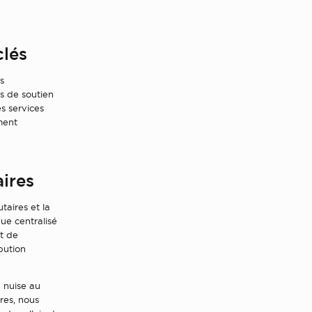
clés
s
s de soutien
es services
ment
ires
aires et la
ue centralisé
t de
bution
 nuise au
res, nous