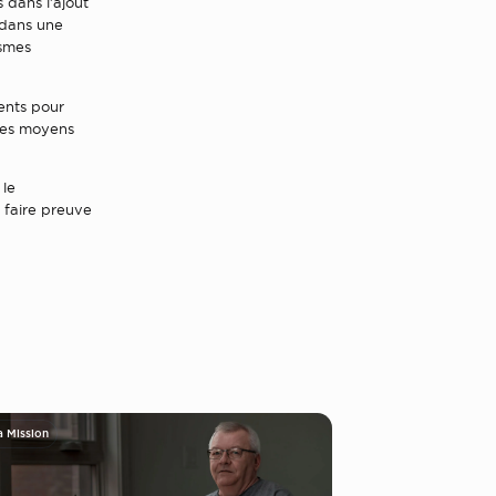
 dans l’ajout
 dans une
ismes
sents pour
les moyens
 le
 faire preuve
a Mission