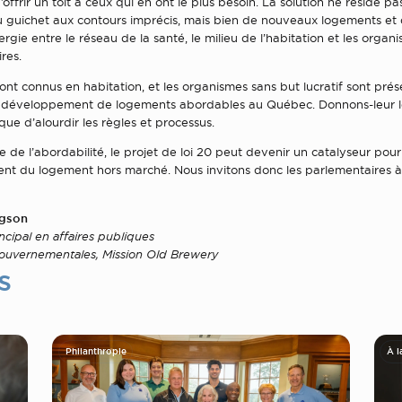
ffrir un toit à ceux qui en ont le plus besoin. La solution ne réside pas
 guichet aux contours imprécis, mais bien de nouveaux logements et
ergie entre le réseau de la santé, le milieu de l’habitation et les organ
res.
ont connus en habitation, et les organismes sans but lucratif sont pré
u développement de logements abordables au Québec. Donnons-leur 
 que d’alourdir les règles et processus.
se de l’abordabilité, le projet de loi 20 peut devenir un catalyseur pour
t du logement hors marché. Nous invitons donc les parlementaires à
gson
incipal en affaires publiques
 gouvernementales, Mission Old Brewery
s
Philanthropie
À l