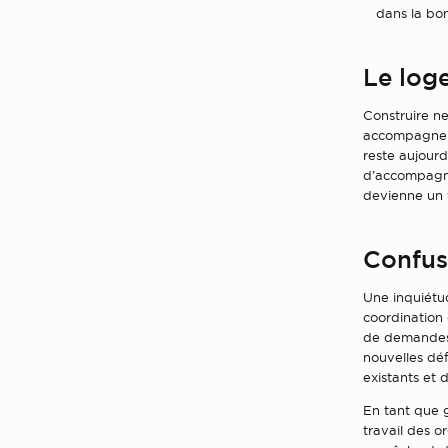
dans la bon
Le loge
Construire ne
accompagneme
reste aujourd’
d’accompagne
devienne un v
Confus
Une inquiétu
coordination
de demandes 
nouvelles déf
existants et d
En tant que 
travail des o