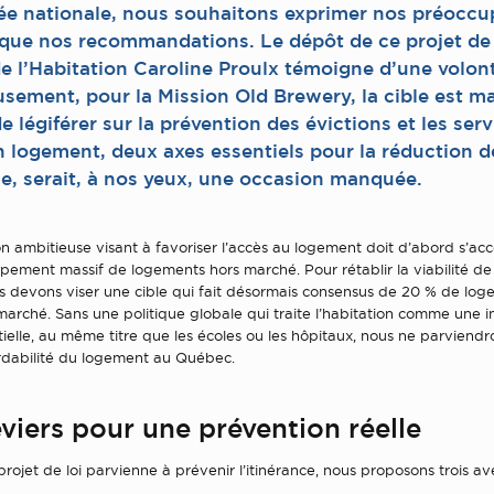
ée nationale, nous souhaitons exprimer nos préoccu
ue nos recommandations. Le dépôt de ce projet de l
e l’Habitation Caroline Proulx témoigne d’une volont
sement, pour la Mission Old Brewery, la cible est ma
 légiférer sur la prévention des évictions et les ser
n logement, deux axes essentiels pour la réduction d
ce, serait, à nos yeux, une occasion manquée.
on ambitieuse visant à favoriser l’accès au logement doit d’abord s’
ement massif de logements hors marché. Pour rétablir la viabilité de
s devons viser une cible qui fait désormais consensus de 20 % de log
 marché. Sans une politique globale qui traite l’habitation comme une i
tielle, au même titre que les écoles ou les hôpitaux, nous ne parviendr
ordabilité du logement au Québec.
eviers pour une prévention réelle
rojet de loi parvienne à prévenir l’itinérance, nous proposons trois a