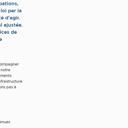
pations,
oi par la
é d’agir.
l ajustée.
vices de
e
accompagner
 notre
ements
nfrastructure
ons pas à
venues