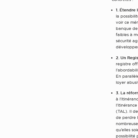
1. Étendre
la possibi
voir ce mén
banque de l
faibles à m
sécurité ag
développer
2. Un Regis
registre of
l’abordabil
En parallèl
loyer abusiv
3. La réfo
à l’itinér
l’itinéran
(TAL). Il d
de perdre l
nombreuses
qu’elles so
possibilité