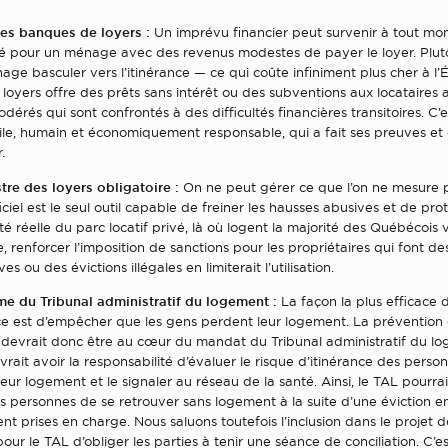
 les banques de loyers :
Un imprévu financier peut survenir à tout mom
lité pour un ménage avec des revenus modestes de payer le loyer. Plu
age basculer vers l’itinérance — ce qui coûte infiniment plus cher à l’
oyers offre des prêts sans intérêt ou des subventions aux locataires
odérés qui sont confrontés à des difficultés financières transitoires. C’e
ile, humain et économiquement responsable, qui a fait ses preuves et q
.
tre des loyers obligatoire :
On ne peut gérer ce que l’on ne mesure 
ficiel est le seul outil capable de freiner les hausses abusives et de pro
ité réelle du parc locatif privé, là où logent la majorité des Québécois 
e, renforcer l’imposition de sanctions pour les propriétaires qui font d
es ou des évictions illégales en limiterait l’utilisation.
rme du Tribunal administratif du logement :
La façon la plus efficace 
ance est d’empêcher que les gens perdent leur logement. La prévention
ce devrait donc être au cœur du mandat du Tribunal administratif du l
evrait avoir la responsabilité d’évaluer le risque d’itinérance des perso
eur logement et le signaler au réseau de la santé. Ainsi, le TAL pourrai
 personnes de se retrouver sans logement à la suite d’une éviction en
ient prises en charge. Nous saluons toutefois l’inclusion dans le projet de
 pour le TAL d’obliger les parties à tenir une séance de conciliation. C’e