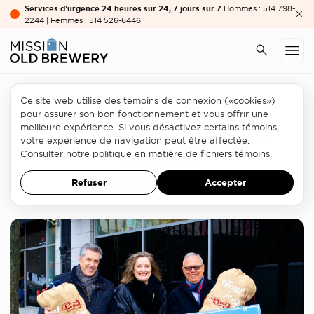
Services d’urgence 24 heures sur 24, 7 jours sur 7
Hommes : 514 798-
2244 | Femmes : 514 526-6446
Ce site web utilise des témoins de connexion («cookies»)
Partenariats
pour assurer son bon fonctionnement et vous offrir une
meilleure expérience. Si vous désactivez certains témoins,
Don d’Allstate à la clinique
votre expérience de navigation peut être affectée.
médicale
Consulter notre
politique en matière de fichiers témoins
.
Refuser
Accepter
ACTUALITÉ
15 NOVEMBRE 2015