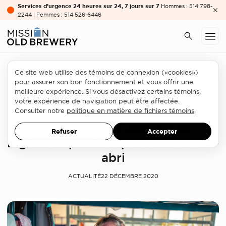
Services d’urgence 24 heures sur 24, 7 jours sur 7
Hommes : 514 798-
2244 | Femmes : 514 526-6446
Ce site web utilise des témoins de connexion («cookies»)
Urgence
pour assurer son bon fonctionnement et vous offrir une
meilleure expérience. Si vous désactivez certains témoins,
Mesures hivernales : Nouveaux
votre expérience de navigation peut être affectée.
services d’urgence facilement
Consulter notre
politique en matière de fichiers témoins
.
accessibles et axés sur le
Refuser
Accepter
logement pour les personnes sans-
abri
ACTUALITÉ
22 DÉCEMBRE 2020